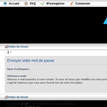
Accueil
FAQ
M’enregistrer
Connexion
Index du forum
Envoyer votre mot de passe
Nom d’utilisateur:
Adresse e-mail:
Adresse e-mail associée à votre compte. Si vous ne l’avez pas modifiée via votre pannea
s’agit de l’adresse que vous avez fournie lors de votre inscription.
Index du forum
Powered by
phpBB
© 2000, 2002, 2005, 2007 phpBB Group
Traduction par:
phpBB-fr.com