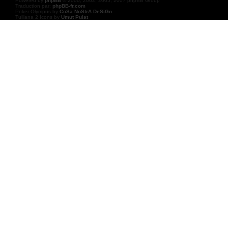
Powered by
phpBB
© 2000, 2002, 2005, 2007 phpBB Group
Traduction par:
phpBB-fr.com
Poker Olympus by
CoSa NoStrA DeSiGn
Tulliana 2 Icons by
Umut Pulat