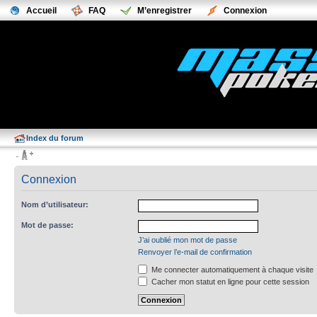
Accueil
FAQ
M’enregistrer
Connexion
Index du forum
Connexion
Nom d’utilisateur:
Mot de passe:
J’ai oublié mon mot de passe
Renvoyer l’e-mail de confirmation
Me connecter automatiquement à chaque visite
Cacher mon statut en ligne pour cette session