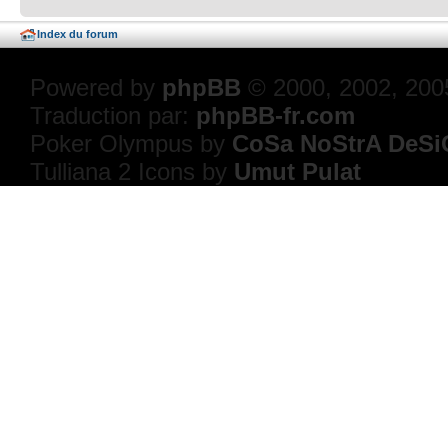
Index du forum
Powered by
phpBB
© 2000, 2002, 200
Traduction par:
phpBB-fr.com
Poker Olympus by
CoSa NoStrA DeSi
Tulliana 2 Icons by
Umut Pulat