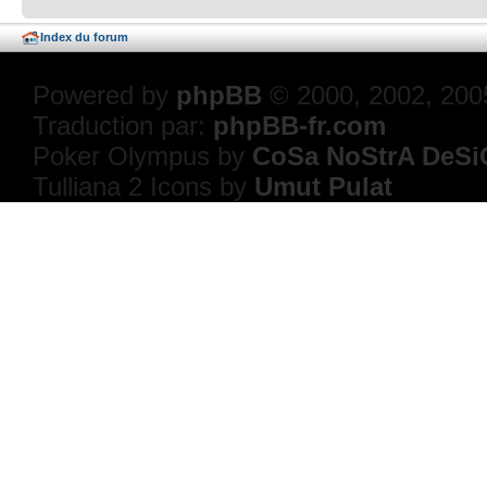
Index du forum
Powered by
phpBB
© 2000, 2002, 200
Traduction par:
phpBB-fr.com
Poker Olympus by
CoSa NoStrA DeSi
Tulliana 2 Icons by
Umut Pulat