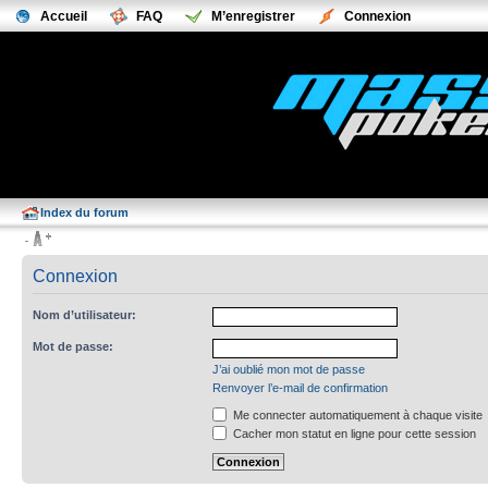
Accueil
FAQ
M’enregistrer
Connexion
Index du forum
Connexion
Nom d’utilisateur:
Mot de passe:
J’ai oublié mon mot de passe
Renvoyer l’e-mail de confirmation
Me connecter automatiquement à chaque visite
Cacher mon statut en ligne pour cette session