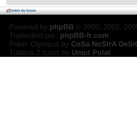
Index du forum
Powered by
phpBB
© 2000, 2002, 200
Traduction par:
phpBB-fr.com
Poker Olympus by
CoSa NoStrA DeSi
Tulliana 2 Icons by
Umut Pulat