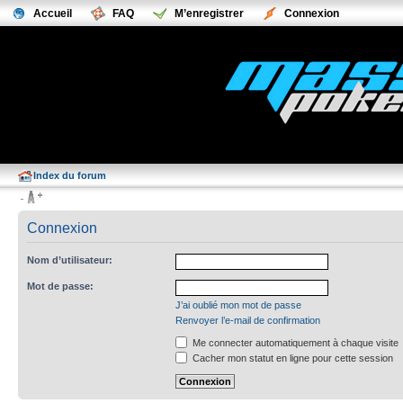
Accueil
FAQ
M’enregistrer
Connexion
Index du forum
Connexion
Nom d’utilisateur:
Mot de passe:
J’ai oublié mon mot de passe
Renvoyer l’e-mail de confirmation
Me connecter automatiquement à chaque visite
Cacher mon statut en ligne pour cette session