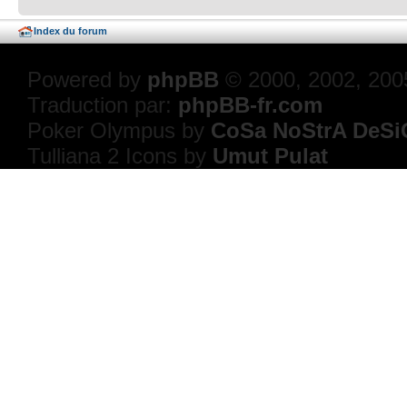
Index du forum
Powered by
phpBB
© 2000, 2002, 200
Traduction par:
phpBB-fr.com
Poker Olympus by
CoSa NoStrA DeSi
Tulliana 2 Icons by
Umut Pulat