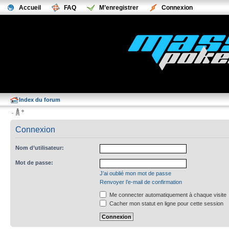
Accueil
FAQ
M’enregistrer
Connexion
Index du forum
Connexion
Nom d’utilisateur:
Mot de passe:
J’ai oublié mon mot de passe
Renvoyer l’e-mail de confirmation
Me connecter automatiquement à chaque visite
Cacher mon statut en ligne pour cette session