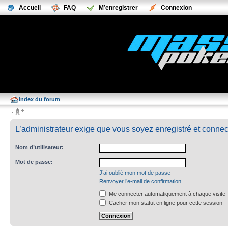
Accueil
FAQ
M’enregistrer
Connexion
Index du forum
L’administrateur exige que vous soyez enregistré et connecté
Nom d’utilisateur:
Mot de passe:
J’ai oublié mon mot de passe
Renvoyer l’e-mail de confirmation
Me connecter automatiquement à chaque visite
Cacher mon statut en ligne pour cette session