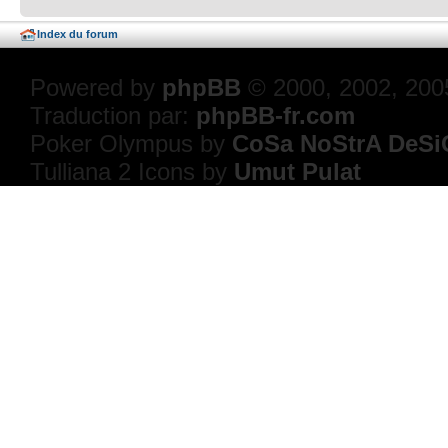
Index du forum
Powered by
phpBB
© 2000, 2002, 200
Traduction par:
phpBB-fr.com
Poker Olympus by
CoSa NoStrA DeSi
Tulliana 2 Icons by
Umut Pulat