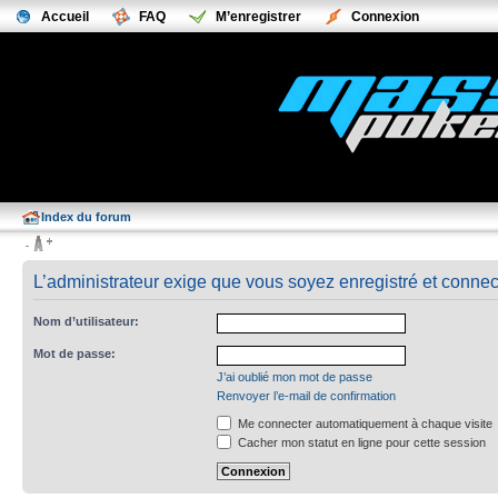
Accueil
FAQ
M’enregistrer
Connexion
Index du forum
L’administrateur exige que vous soyez enregistré et connecté
Nom d’utilisateur:
Mot de passe:
J’ai oublié mon mot de passe
Renvoyer l’e-mail de confirmation
Me connecter automatiquement à chaque visite
Cacher mon statut en ligne pour cette session