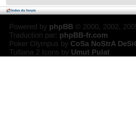
Index du forum
Powered by
phpBB
© 2000, 2002, 200
Traduction par:
phpBB-fr.com
Poker Olympus by
CoSa NoStrA DeSi
Tulliana 2 Icons by
Umut Pulat