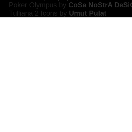
Poker Olympus by
CoSa NoStrA DeSi
Tulliana 2 Icons by
Umut Pulat