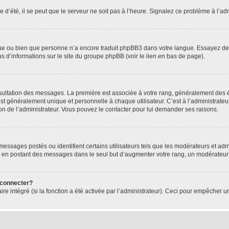
 d’été, il se peut que le serveur ne soit pas à l’heure. Signalez ce problème à l’adm
ngue ou bien que personne n’a encore traduit phpBB3 dans votre langue. Essayez de d
us d’informations sur le site du groupe phpBB (voir le lien en bas de page).
nsultation des messages. La première est associée à votre rang, généralement des é
généralement unique et personnelle à chaque utilisateur. C’est à l’administrateur d
sion de l’administrateur. Vous pouvez le contacter pour lui demander ses raisons.
essages postés ou identifient certains utilisateurs tels que les modérateurs et admi
ums en postant des messages dans le seul but d’augmenter votre rang, un modérateu
 connecter?
ire intégré (si la fonction a été activée par l’administrateur). Ceci pour empêcher un