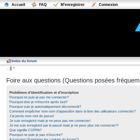
Accueil
FAQ
M’enregistrer
Connexion
Index du forum
Foire aux questions (Questions posées fréque
Problèmes d’identification et d’inscription
Pourquoi ne puis-je pas me connecter?
Pourquoi dois-je m’inscrire après tout?
Pourquoi suis-je automatiquement déconnecté?
Comment empêcher mon nom d’apparaître dans la liste des utilisateurs connectés?
J’ai perdu mon mot de passe!
Je suis enregistré mais je ne peux pas me connecter!
Je me suis enregistré par le passé mais je ne peux plus me connecter?!
Que signifie COPPA?
Pourquoi ne puis-je pas m’inscrire?
A quoi sert “Supprimer les cookies du forum”?