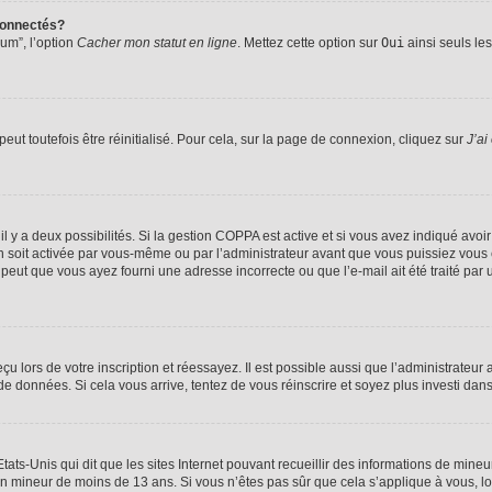
connectés?
rum”, l’option
Cacher mon statut en ligne
. Mettez cette option sur
Oui
ainsi seuls le
ut toutefois être réinitialisé. Pour cela, sur la page de connexion, cliquez sur
J’ai
, il y a deux possibilités. Si la gestion COPPA est active et si vous avez indiqué avoi
n soit activée par vous-même ou par l’administrateur avant que vous puissiez vous c
 peut que vous ayez fourni une adresse incorrecte ou que l’e-mail ait été traité par u
u lors de votre inscription et réessayez. Il est possible aussi que l’administrateur 
 de données. Si cela vous arrive, tentez de vous réinscrire et soyez plus investi dans
tats-Unis qui dit que les sites Internet pouvant recueillir des informations de mi
r un mineur de moins de 13 ans. Si vous n’êtes pas sûr que cela s’applique à vous, l