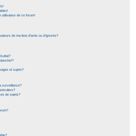
és!
ables!
n utilisateur de ce forum!
sateurs de ma liste d’amis ou d’ignorés?
sultat?
blanche!?
ages et sujets?
la surveillance?
rticuliers?
es de sujets?
forum?
ible?