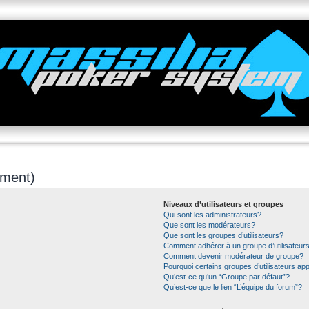
mment)
Niveaux d’utilisateurs et groupes
Qui sont les administrateurs?
Que sont les modérateurs?
Que sont les groupes d’utilisateurs?
Comment adhérer à un groupe d’utilisateur
Comment devenir modérateur de groupe?
Pourquoi certains groupes d’utilisateurs ap
Qu’est-ce qu’un “Groupe par défaut”?
Qu’est-ce que le lien “L’équipe du forum”?