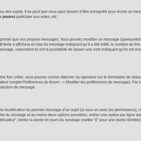
 des sujets. Il se peut que vous ayez besoin d’être enregistré pour écrire un mes
us
pouvez
participer aux votes, etc.
pprimer que vos propres messages. Vous pouvez modifier un message (quelquefois d
xte s’affichera en bas du message indiquant qu’il a été édité, le nombre de fois qu’
ssage, cependant ils ont la possibilité de laisser une note indiquant qu’ils ont mo
 Une fois créée, vous pouvez cocher
Attacher sa signature
sur le formulaire de réda
ateur (onglet
Préférences du forum --> Modifier les préférences de message
). Par 
rédaction de message.
u la modification du premier message d’un sujet (si vous en avez les permissions), c
titre du sondage et au moins deux options possibles, entrez une option par ligne
tilisateur”, limiter la durée en jours du sondage (mettre “0” pour une durée illimitée)