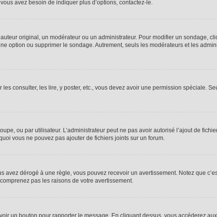
vous avez besoin de indiquer plus d’options, contactez-le.
uteur original, un modérateur ou un administrateur. Pour modifier un sondage, cl
 une option ou supprimer le sondage. Autrement, seuls les modérateurs et les admin
 les consulter, les lire, y poster, etc., vous devez avoir une permission spéciale. 
roupe, ou par utilisateur. L’administrateur peut ne pas avoir autorisé l’ajout de fich
uoi vous ne pouvez pas ajouter de fichiers joints sur un forum.
s avez dérogé à une règle, vous pouvez recevoir un avertissement. Notez que c’est
e comprenez pas les raisons de votre avertissement.
ez voir un bouton pour rapporter le message. En cliquant dessus, vous accéderez aux