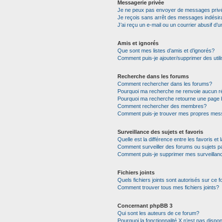
Messagerie privée
Je ne peux pas envoyer de messages priv
Je reçois sans arrêt des messages indésir
J’ai reçu un e-mail ou un courrier abusif d’u
Amis et ignorés
Que sont mes listes d’amis et d’ignorés?
Comment puis-je ajouter/supprimer des utili
Recherche dans les forums
Comment rechercher dans les forums?
Pourquoi ma recherche ne renvoie aucun ré
Pourquoi ma recherche retourne une page 
Comment rechercher des membres?
Comment puis-je trouver mes propres mess
Surveillance des sujets et favoris
Quelle est la différence entre les favoris et 
Comment surveiller des forums ou sujets pa
Comment puis-je supprimer mes surveillanc
Fichiers joints
Quels fichiers joints sont autorisés sur ce 
Comment trouver tous mes fichiers joints?
Concernant phpBB 3
Qui sont les auteurs de ce forum?
Pourquoi la fonctionnalité X n’est pas dispon