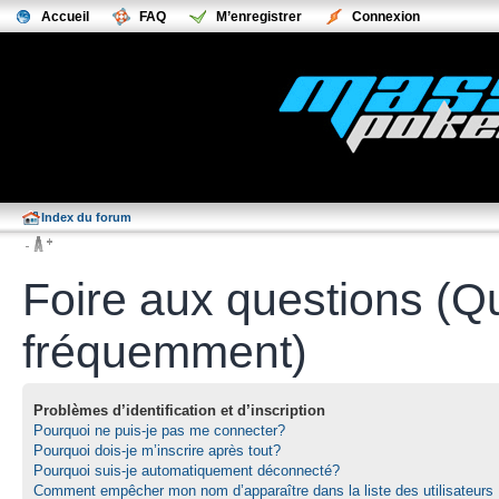
Accueil
FAQ
M’enregistrer
Connexion
Index du forum
Foire aux questions (Q
fréquemment)
Problèmes d’identification et d’inscription
Pourquoi ne puis-je pas me connecter?
Pourquoi dois-je m’inscrire après tout?
Pourquoi suis-je automatiquement déconnecté?
Comment empêcher mon nom d’apparaître dans la liste des utilisateurs