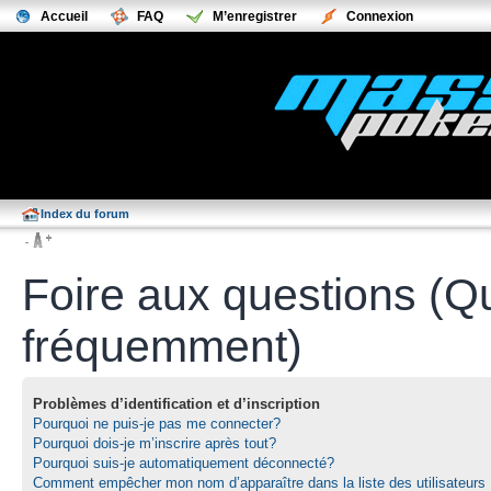
Accueil
FAQ
M’enregistrer
Connexion
Index du forum
Foire aux questions (Q
fréquemment)
Problèmes d’identification et d’inscription
Pourquoi ne puis-je pas me connecter?
Pourquoi dois-je m’inscrire après tout?
Pourquoi suis-je automatiquement déconnecté?
Comment empêcher mon nom d’apparaître dans la liste des utilisateurs