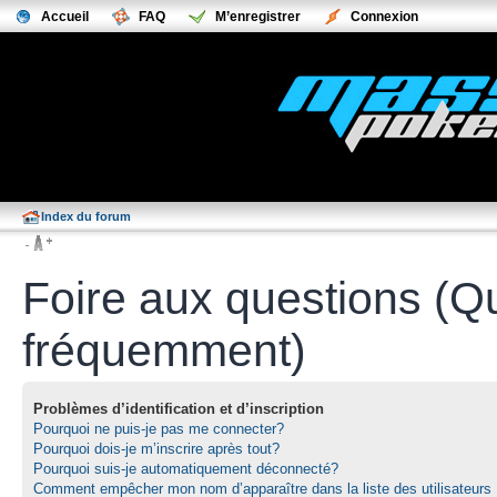
Accueil
FAQ
M’enregistrer
Connexion
Index du forum
Foire aux questions (Q
fréquemment)
Problèmes d’identification et d’inscription
Pourquoi ne puis-je pas me connecter?
Pourquoi dois-je m’inscrire après tout?
Pourquoi suis-je automatiquement déconnecté?
Comment empêcher mon nom d’apparaître dans la liste des utilisateurs